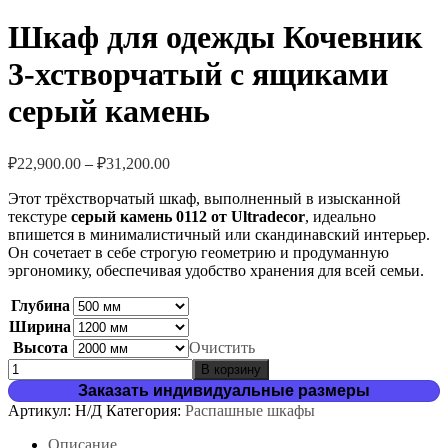
Шкаф для одежды Кочевник
3-хстворчатый с ящиками
серый камень
Диапазон
₽
22,900.00
–
₽
31,200.00
цен:
Этот трёхстворчатый шкаф, выполненный в изысканной
₽22,900.00
текстуре
серый камень 0112 от Ultradecor
, идеально
–
впишется в минималистичный или скандинавский интерьер.
₽31,200.00
Он сочетает в себе строгую геометрию и продуманную
эргономику, обеспечивая удобство хранения для всей семьи.
Глубина
Ширина
Высота
Очистить
Количество
В корзину
товара
Заказать индивидуальные размеры
Шкаф
Артикул:
Н/Д
Категория:
Распашные шкафы
для
одежды
Описание