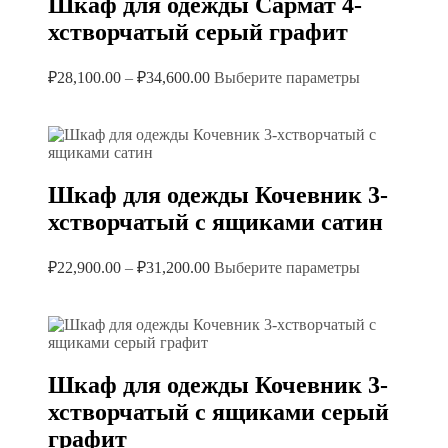
Шкаф для одежды Сармат 4-
хстворчатый серый графит
Диапазон
Этот
₽
28,100.00
–
₽
34,600.00
Выберите параметры
цен:
товар
имеет
₽28,100.00
несколько
–
вариаций.
₽34,600.00
Опции
можно
Шкаф для одежды Кочевник 3-
выбрать
хстворчатый с ящиками сатин
на
странице
товара.
Диапазон
Этот
₽
22,900.00
–
₽
31,200.00
Выберите параметры
цен:
товар
имеет
₽22,900.00
несколько
–
вариаций.
₽31,200.00
Опции
можно
Шкаф для одежды Кочевник 3-
выбрать
хстворчатый с ящиками серый
на
странице
графит
товара.