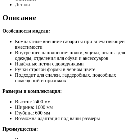
Кочевник
Детали
3-
хстворчатый
Описание
с
ящиками
серый
Особенности модели:
камень
Компактные внешние габариты при впечатляющей
вместимости
Внутреннее наполнение: полки, ящики, штанга для
одежды, отделения для обуви и аксессуаров
Надёжные петли с доводчиками
Ручки строгой формы в чёрном цвете
Подходит для спален, гардеробных, подсобных
помещений и прихожих
Размеры и комплектация:
Высота: 2400 мм
Ширина: 1600 мм
Глубина: 600 мм
Возможна адаптация под ваши размеры
Преимущества: