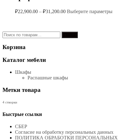
Диапазон
Этот
₽
22,900.00
–
₽
31,200.00
Выберите параметры
цен:
товар
имеет
₽22,900.00
несколько
–
вариаций.
Искать:
₽31,200.00
Поиск
Опции
можно
Корзина
выбрать
на
Каталог мебели
странице
товара.
Шкафы
Распашные шкафы
Метки товара
4 створки
Быстрые ссылки
СБЕР
Согласие на обработку персональных данных
ПОЛИТИКА ОБРАБОТКИ ПЕРСОНАЛЬНЫХ